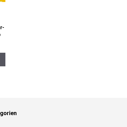
r-
b
gorien