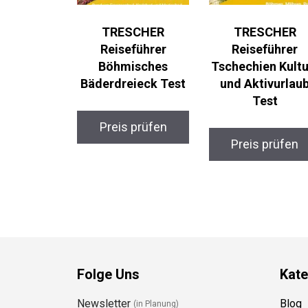
TRESCHER
TRESCHER
Reiseführer
Reiseführer
Böhmisches
Tschechien Kultu
Bäderdreieck Test
und Aktivurlau
Test
Preis prüfen
Preis prüfen
Folge Uns
Kate
Newsletter
Blog
(in Planung)