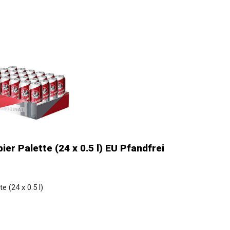
er Palette (24 x 0.5 l) EU Pfandfrei
e (24 x 0.5 l)